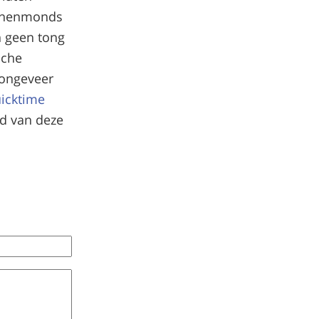
binnenmonds
n geen tong
sche
 ongeveer
icktime
rd van deze