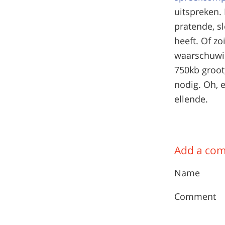
uitspreken. 
pratende, s
heeft. Of zo
waarschuwin
750kb groot
nodig. Oh, 
ellende.
Add a co
Name
Comment