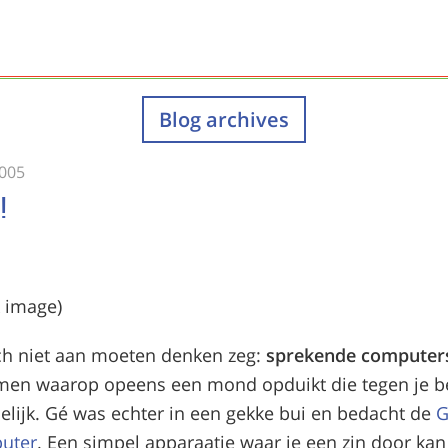
Blog archives
005
!
och niet aan moeten denken zeg:
sprekende computer
en waarop opeens een mond opduikt die tegen je be
selijk. Gé was echter in een gekke bui en bedacht de
G
uter
. Een simpel apparaatje waar je een zin door kan