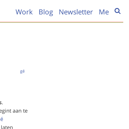
Work
Blog
Newsletter
Me
gé
s
.
gint aan te
é
 laten