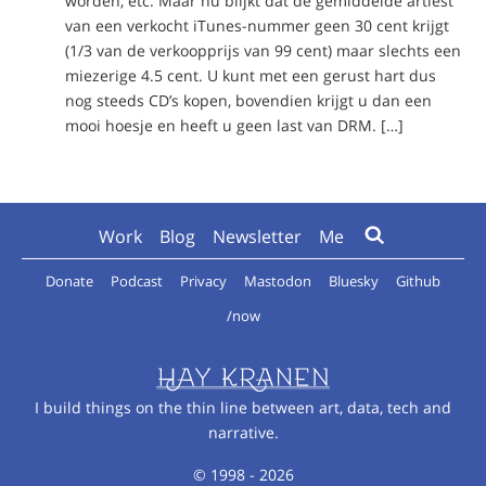
worden, etc. Maar nu blijkt dat de gemiddelde artiest
van een verkocht iTunes-nummer geen 30 cent krijgt
(1/3 van de verkoopprijs van 99 cent) maar slechts een
miezerige 4.5 cent. U kunt met een gerust hart dus
nog steeds CD’s kopen, bovendien krijgt u dan een
mooi hoesje en heeft u geen last van DRM. […]
Work
Blog
Newsletter
Me
Donate
Podcast
Privacy
Mastodon
Bluesky
Github
/now
I build things on the thin line between art, data, tech and
narrative.
© 1998 - 2026