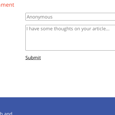
mment
Submit
ch and