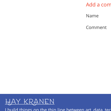
Add a co
Name
Comment
I build things on the thin line between art, data, te