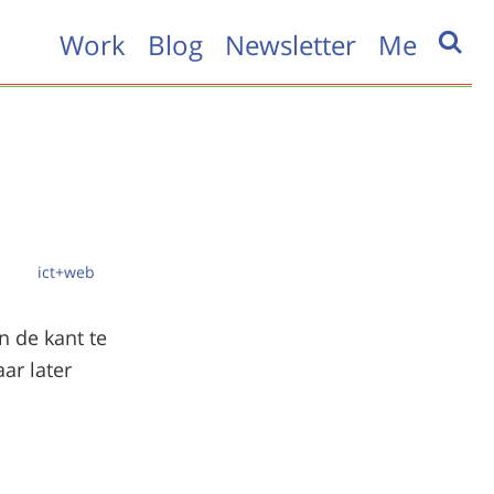
Work
Blog
Newsletter
Me
ict+web
n de kant te
ar later