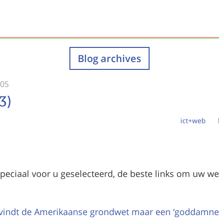
Blog archives
005
3)
ict+web
eciaal voor u geselecteerd, de beste links om uw w
vindt de Amerikaanse grondwet maar een ‘goddamned