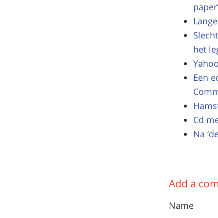
paper
Lange 
Slech
het le
Yahoo 
Een e
Commo
Hamst
Cd me
Na ‘de
Add a co
Name