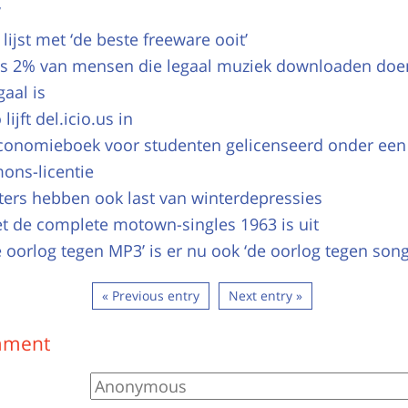
’
lijst met ‘de beste freeware ooit’
ts 2% van mensen die legaal muziek downloaden doe
gaal is
lijft del.icio.us in
conomieboek voor studenten gelicenseerd onder een 
ns-licentie
ers hebben ook last van winterdepressies
t de complete motown-singles 1963 is uit
 oorlog tegen MP3’ is er nu ook ‘de oorlog tegen song
« Previous entry
Next entry »
mment