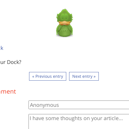
ck
our Dock?
« Previous entry
Next entry »
mment