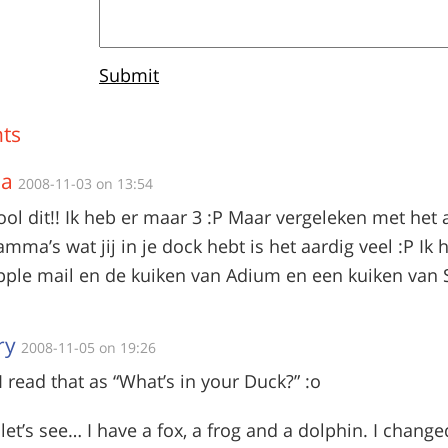
Submit
ts
ma
2008-11-03 on 13:54
ol dit!! Ik heb er maar 3 :P Maar vergeleken met het 
mma’s wat jij in je dock hebt is het aardig veel :P Ik 
pple mail en de kuiken van Adium en een kuiken van S
ry
2008-11-05 on 19:26
I read that as “What’s in your Duck?” :o
et’s see… I have a fox, a frog and a dolphin. I chang