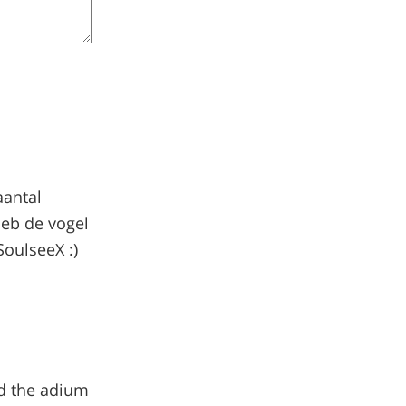
aantal
heb de vogel
oulseeX :)
ed the adium