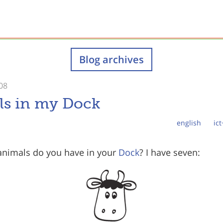
Blog archives
08
s in my Dock
english
ic
nimals do you have in your
Dock
? I have seven: