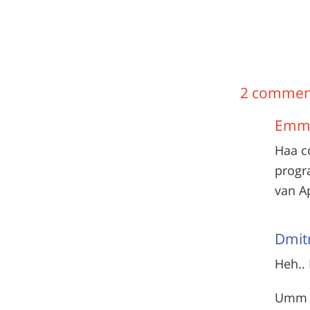
2 commen
Em
Haa co
progra
van A
Dmit
Heh.. 
Umm l