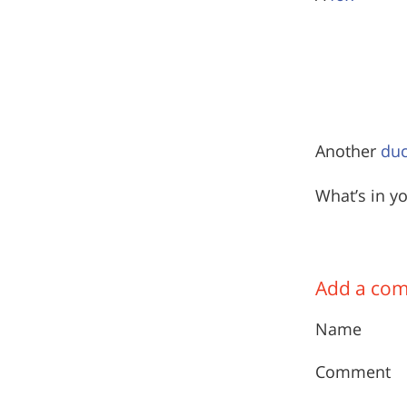
Another
du
What’s in y
Add a co
Name
Comment