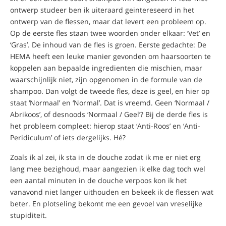
ontwerp studeer ben ik uiteraard geintereseerd in het
ontwerp van de flessen, maar dat levert een probleem op.
Op de eerste fles staan twee woorden onder elkaar: ‘Vet’ en
‘Gras’. De inhoud van de fles is groen. Eerste gedachte: De
HEMA heeft een leuke manier gevonden om haarsoorten te
koppelen aan bepaalde ingredienten die mischien, maar
waarschijnlijk niet, zijn opgenomen in de formule van de
shampoo. Dan volgt de tweede fles, deze is geel, en hier op
staat ‘Normaal’ en ‘Normal’. Dat is vreemd. Geen ‘Normaal /
Abrikoos’, of desnoods ‘Normaal / Geel’? Bij de derde fles is
het probleem compleet: hierop staat ‘Anti-Roos’ en ‘Anti-
Peridiculum’ of iets dergelijks. Hé?
Zoals ik al zei, ik sta in de douche zodat ik me er niet erg
lang mee bezighoud, maar aangezien ik elke dag toch wel
een aantal minuten in de douche verpoos kon ik het
vanavond niet langer uithouden en bekeek ik de flessen wat
beter. En plotseling bekomt me een gevoel van vreselijke
stupiditeit.