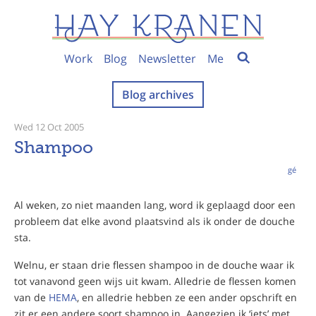
Work
Blog
Newsletter
Me
Blog archives
Wed 12 Oct 2005
Shampoo
gé
Al weken, zo niet maanden lang, word ik geplaagd door een
probleem dat elke avond plaatsvind als ik onder de douche
sta.
Welnu, er staan drie flessen shampoo in de douche waar ik
tot vanavond geen wijs uit kwam. Alledrie de flessen komen
van de
HEMA
, en alledrie hebben ze een ander opschrift en
zit er een andere soort shampoo in. Aangezien ik ‘iets’ met