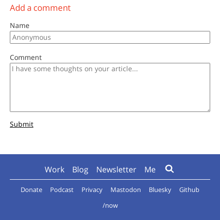
Add a comment
Name
Comment
Submit
Work
Blog
Newsletter
Me
Donate
Podcast
Privacy
Mastodon
Bluesky
Github
/now