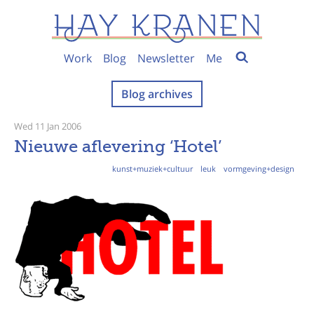
Work
Blog
Newsletter
Me
Blog archives
Wed 11 Jan 2006
Nieuwe aflevering ‘Hotel’
kunst+muziek+cultuur
leuk
vormgeving+design