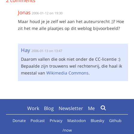
2 comments
Jonas
2006-01-12 on 19:30
Maar houd je je zelf wel aan het auteursrecht ;)? Hoe
zit het me alle plaatjes op dit weblog bijvoorbeeld?
Hay
2006-01-13 on 13:47
Daarom vallen die ook niet onder de CC-licentie :)
Bepaalde zijn trouwens wel rechtenvrij, die haal ik
meestal van
Wikimedia Commons
.
Work
Blog
Newsletter
Me
Donate
Podcast
Privacy
Mastodon
Bluesky
Github
/now