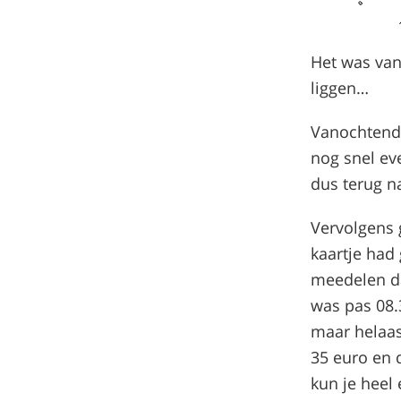
Het was van
liggen…
Vanochtend 
nog snel ev
dus terug n
Vervolgens 
kaartje had
meedelen da
was pas 08.
maar helaa
35 euro en d
kun je heel 