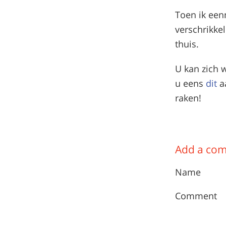
Toen ik een
verschrikke
thuis.
U kan zich w
u eens
dit
aa
raken!
Add a co
Name
Comment