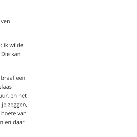
jven
 ik wilde
 Die kan
 braaf een
elaas
uur, en het
 je zeggen,
 boete van
en en daar