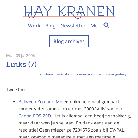
Work
Blog
Newsletter
Me
Blog archives
Mon 03 Jul 2006
Links (7)
kunst+muziek+cultuur
nederlands
vormgeving+design
Twee links:
Between You and Me
een film helemaal gemaakt
zonder videocamera, maar met 2000 ‘stills’ van een
Canon EOS-20D
. Het is allemaal een beetje schokkerig,
maar daar wen je snel aan. En denk eens aan de
resolutie! Geen miezerige 720×576 zoals bij DV-PAL,
maar gewoon 8 megapixels, met een maximale