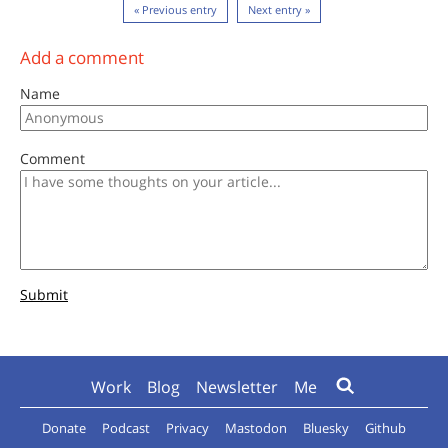
« Previous entry
Next entry »
Add a comment
Name
Comment
Submit
Work
Blog
Newsletter
Me
Donate
Podcast
Privacy
Mastodon
Bluesky
Github