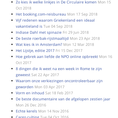
Zo kies ik welke linkjes in De Circulaire komen
Mon 15
Oct 2018
Het booking.com-reisbureau
Mon 17 Sep 2018
Vijf redenen waarom Griekenland een ideaal
vakantieland is
Tue 04 Sep 2018
Indiase Dahl met spinazie
Fri 29 Jun 2018
De beste roerbak-rijstmaaltijd
Mon 23 Apr 2018
Wat kies ik in Amsterdam?
Mon 12 Mar 2018
Het Lijstje, editie 2017
Fri 15 Dec 2017
Hoe gebrek aan liefde de NPO online opbreekt
Mon 16
Oct 2017
8 dingen die ik weet na een week in Rome te zijn
geweest
Sat 22 Apr 2017
Waarom onze verkiezingen oncontroleerbaar zijn
geworden
Mon 03 Apr 2017
Vorm en inhoud
Sat 18 Feb 2017
De beste documentaire van de afgelopen zestien jaar
Mon 26 Dec 2016
Echte kerels
Mon 14 Nov 2016
Cargo culting
Tue 04 Oct 2016