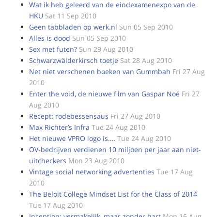
Wat ik heb geleerd van de eindexamenexpo van de
HKU
Sat 11 Sep 2010
Geen tabbladen op werk.nl
Sun 05 Sep 2010
Alles is dood
Sun 05 Sep 2010
Sex met futen?
Sun 29 Aug 2010
Schwarzwälderkirsch toetje
Sat 28 Aug 2010
Net niet verschenen boeken van Gummbah
Fri 27 Aug
2010
Enter the void, de nieuwe film van Gaspar Noé
Fri 27
Aug 2010
Recept: rodebessensaus
Fri 27 Aug 2010
Max Richter’s Infra
Tue 24 Aug 2010
Het nieuwe VPRO logo is….
Tue 24 Aug 2010
OV-bedrijven verdienen 10 miljoen per jaar aan niet-
uitcheckers
Mon 23 Aug 2010
Vintage social networking advertenties
Tue 17 Aug
2010
The Beloit College Mindset List for the Class of 2014
Tue 17 Aug 2010
Inception: vermakelijk, maar zonder hart
Mon 16 Aug