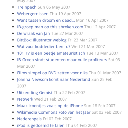
May 2007
Treinpech
Sun 06 May 2007
Webergernissen
Thu 19 Apr 2007
Want tussen droom en daad…
Mon 16 Apr 2007
IB-groep man op thisisbroken.com
Thu 12 Apr 2007
De wraak van Jan
Tue 27 Mar 2007
BittBox: Illustrator weblog
Fri 23 Mar 2007
Wat voor kuddedier bent u?
Wed 21 Mar 2007
101 TV is een beetje amateuristisch
Tue 13 Mar 2007
IB-Groep vindt studenten maar vuile profiteurs
Sat 03
Mar 2007
Films simpel op DVD zetten voor niks
Thu 01 Mar 2007
Joanna Newsom komt naar Nederland
Sun 25 Feb
2007
Uitzending Gemist
Thu 22 Feb 2007
Netwerk
Wed 21 Feb 2007
Maak icoontjes zoals op de iPhone
Sun 18 Feb 2007
Wikimedia Commons Foto van het Jaar
Sat 03 Feb 2007
Nederengels
Fri 02 Feb 2007
iPod is gedoemd te falen
Thu 01 Feb 2007