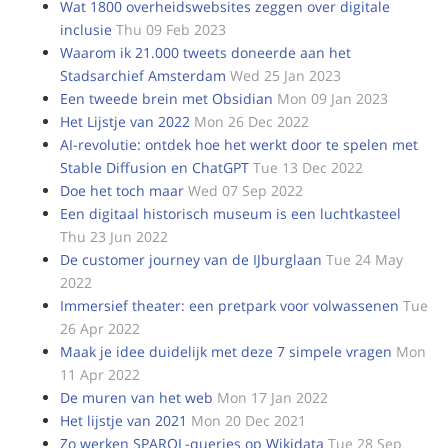
Wat 1800 overheidswebsites zeggen over digitale
inclusie
Thu 09 Feb 2023
Waarom ik 21.000 tweets doneerde aan het
Stadsarchief Amsterdam
Wed 25 Jan 2023
Een tweede brein met Obsidian
Mon 09 Jan 2023
Het Lijstje van 2022
Mon 26 Dec 2022
AI-revolutie: ontdek hoe het werkt door te spelen met
Stable Diffusion en ChatGPT
Tue 13 Dec 2022
Doe het toch maar
Wed 07 Sep 2022
Een digitaal historisch museum is een luchtkasteel
Thu 23 Jun 2022
De customer journey van de IJburglaan
Tue 24 May
2022
Immersief theater: een pretpark voor volwassenen
Tue
26 Apr 2022
Maak je idee duidelijk met deze 7 simpele vragen
Mon
11 Apr 2022
De muren van het web
Mon 17 Jan 2022
Het lijstje van 2021
Mon 20 Dec 2021
Zo werken SPARQL-queries op Wikidata
Tue 28 Sep