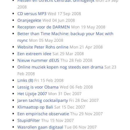
Fietsen en Utrecht Centraal: onmogelijk
Mon 29 Sep
2008
CD versus MP3
Wed 17 Sep 2008
Oranjegekte
Wed 04 Jun 2008
Recepten voor de DARMEN
Mon 19 May 2008
Better than Time Machine: backup your Mac with
rsync
Mon 05 May 2008
Website Peter Rohs online
Mon 21 Apr 2008
Een extreem idee
Sat 29 Mar 2008
Nieuw nummer dEUS
Thu 28 Feb 2008
Online muziek kopen nog steeds een drama
Sat 23
Feb 2008
Links (8)
Fri 15 Feb 2008
Lessig is voor Obama
Wed 06 Feb 2008
Het Lijstje 2007
Mon 31 Dec 2007
Jaren tachtig cocktailparty
Fri 28 Dec 2007
Klimaattop op Bali
Sat 15 Dec 2007
Een empirische observatie
Thu 29 Nov 2007
StupidFilter
Thu 15 Nov 2007
Wasrollen gaan digitaal
Tue 06 Nov 2007