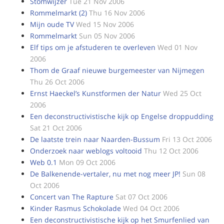
Stomwijzer
Tue 21 Nov 2006
Rommelmarkt (2)
Thu 16 Nov 2006
Mijn oude TV
Wed 15 Nov 2006
Rommelmarkt
Sun 05 Nov 2006
Elf tips om je afstuderen te overleven
Wed 01 Nov
2006
Thom de Graaf nieuwe burgemeester van Nijmegen
Thu 26 Oct 2006
Ernst Haeckel’s Kunstformen der Natur
Wed 25 Oct
2006
Een deconstructivistische kijk op Engelse droppudding
Sat 21 Oct 2006
De laatste trein naar Naarden-Bussum
Fri 13 Oct 2006
Onderzoek naar weblogs voltooid
Thu 12 Oct 2006
Web 0.1
Mon 09 Oct 2006
De Balkenende-vertaler, nu met nog meer JP!
Sun 08
Oct 2006
Concert van The Rapture
Sat 07 Oct 2006
Kinder Rasmus Schokolade
Wed 04 Oct 2006
Een deconstructivistische kijk op het Smurfenlied van