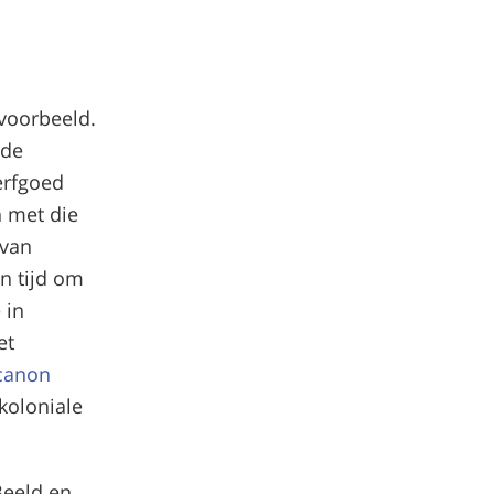
voorbeeld.
 de
erfgoed
n met die
 van
n tijd om
 in
et
 canon
koloniale
Beeld en