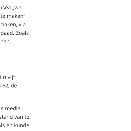
musea „wel
 te maken”
 maken, via
rdaad. Zoals
jnen,
jn vijf
s 62, de
le media.
stand van te
nis en kunde