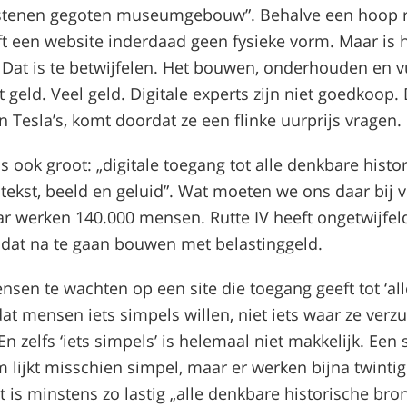
 stenen gegoten museumgebouw”. Behalve een hoop 
ft een website inderdaad geen fysieke vorm. Maar is
Dat is te betwijfelen. Het bouwen, onderhouden en v
t geld. Veel geld. Digitale experts zijn niet goedkoop. D
n Tesla’s, komt doordat ze een flinke uurprijs vragen.
s ook groot: „digitale toegang tot alle denkbare histo
 tekst, beeld en geluid”. Wat moeten we ons daar bij v
r werken 140.000 mensen. Rutte IV heeft ongetwijfeld
dat na te gaan bouwen met belastinggeld.
nsen te wachten op een site die toegang geeft tot ‘al
dat mensen iets simpels willen, niet iets waar ze verz
En zelfs ‘iets simpels’ is helemaal niet makkelijk. Een s
 lijkt misschien simpel, maar er werken bijna twinti
 is minstens zo lastig „alle denkbare historische bro