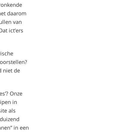
ronkende
 het daarom
ullen van
at ict’ers
rische
oorstellen?
 niet de
les’? Onze
uipen in
ite als
gduizend
nnen” in een