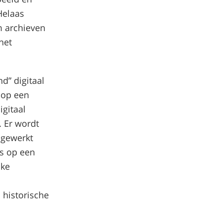
 Helaas
 archieven
het
d” digitaal
 op een
igitaal
. Er wordt
gewerkt
ns op een
jke
 historische