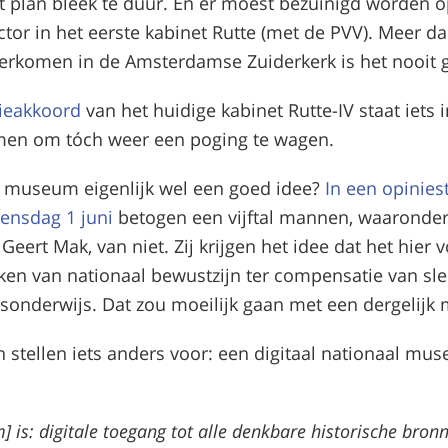
et plan bleek te duur. En er moest bezuinigd worden 
ctor in het eerste kabinet Rutte (met de PVV). Meer d
nderkomen in de Amsterdamse Zuiderkerk is het nooit
tieakkoord
van het huidige kabinet Rutte-IV staat iets 
men om tóch weer een poging te wagen.
n museum eigenlijk wel een goed idee?
In een opinies
ensdag 1 juni
betogen een vijftal mannen, waaronder
 Geert Mak, van niet. Zij krijgen het idee dat het hier 
en van nationaal bewustzijn ter compensatie van sle
sonderwijs. Dat zou moeilijk gaan met een dergelij
en stellen iets anders voor: een digitaal nationaal m
 is: digitale toegang tot alle denkbare historische bronne