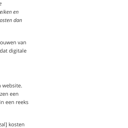
e
reiken en
kosten dan
 bouwen van
at digitale
n website.
ezen een
 in een reeks
zal] kosten