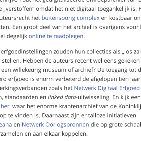
te „verstoffen” omdat het niet digitaal toegankelijk is.
uteursrecht het
buitensporig complex
en kostbaar om
tten. Een groot deel van het archief is overigens voor 
el degelijk
online te raadplegen
.
rfgoedinstellingen zouden hun collecties als „los zan
 stellen. Hebben de auteurs recent wel eens gekeken
 een willekeurig museum of archief? De toegang tot d
rd erfgoed is enorm verbeterd de afgelopen tien jaar
erkingsverbanden zoals het
Netwerk Digitaal Erfgoed
n, standaarden en
linked data
-uitwisseling. En kijk ee
pher
, waar het enorme krantenarchief van de Koninkli
op te vinden is. Daarnaast zijn er talloze initiatieven
eana
en
Netwerk Oorlogsbronnen
die op grote schaal
zamelen en aan elkaar koppelen.