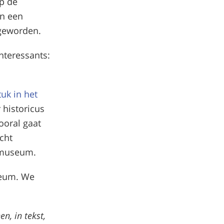
op de
an een
 geworden.
interessants:
tuk in het
 historicus
vooral gaat
cht
k museum.
useum. We
n, in tekst,