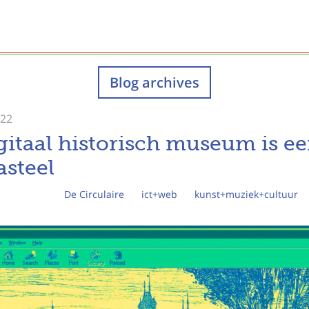
Blog archives
022
gitaal historisch museum is e
asteel
De Circulaire
ict+web
kunst+muziek+cultuur