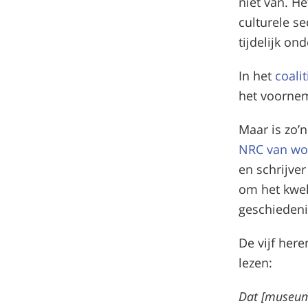
niet van. H
culturele se
tijdelijk o
In het
coali
het voorne
Maar is zo’
NRC van wo
en schrijver
om het kwek
geschiedeni
De vijf her
lezen:
Dat [museum]