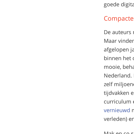
goede digita
Compacte 
De auteurs
Maar vinden
afgelopen j
binnen het o
mooie, beha
Nederland. 
zelf miljoe
tijdvakken e
curriculum 
vernieuwd
m
verleden) e
Mak en co s