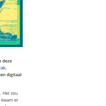
n deze
Mak,
een digitaal
m
. Het zou
t kwam er