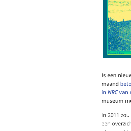
Is een nieu
maand
beto
in
NRC
van 
museum met 
In 2011 zou
een overzic