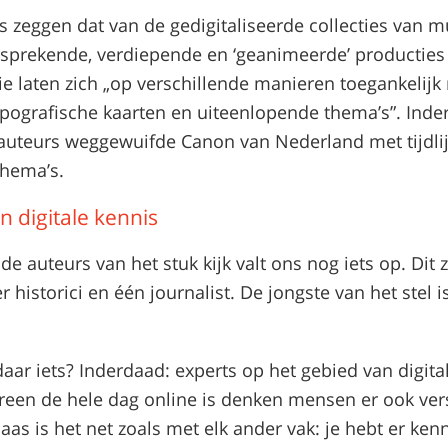
rs zeggen dat van de gedigitaliseerde collecties van 
nsprekende, verdiepende en ‘geanimeerde’ producties
ie laten zich „op verschillende manieren toegankelijk
topografische kaarten en uiteenlopende thema’s”. Inde
auteurs weggewuifde Canon van Nederland met tijdli
thema’s.
 digitale kennis
de auteurs van het stuk kijk valt ons nog iets op. Dit zi
 historici en één journalist. De jongste van het stel i
aar iets? Inderdaad: experts op het gebied van digita
een de hele dag online is denken mensen er ook ver
aas is het net zoals met elk ander vak: je hebt er ken