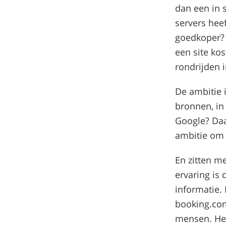
dan een in
servers hee
goedkoper? 
een site kos
rondrijden i
De ambitie i
bronnen, in
Google? Daa
ambitie om 
En zitten me
ervaring is 
informatie. 
booking.com
mensen. Het