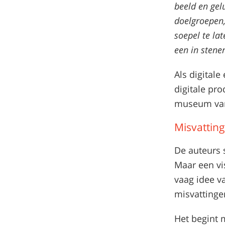
beeld en gel
doelgroepen,
soepel te la
een in sten
Als digital
digitale pr
museum van 
Misvattin
De auteurs 
Maar een vi
vaag idee va
misvattinge
Het begint 