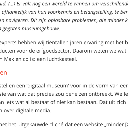
uid. (…) Er valt nog een wereld te winnen om verschillend
 afhankelijk van hun voorkennis en belangstelling, te be
ten navigeren. Dit zijn oplosbare problemen, die minder 
en gegoten museumgebouw.
e experts hebben wij tientallen jaren ervaring met het
oducten voor de erfgoedsector. Daarom weten we wat d
Mak en co is: een luchtkasteel.
gen
stellen een ‘digitaal museum’ voor in de vorm van ee
sie van wat dat precies zou behelzen ontbreekt. We l
n iets wat al bestaat of niet kan bestaan. Dat uit zich
n over digitale media.
met het uitgekauwde cliché dat een website „minder [