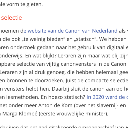
le vorm te gieten.
selectie
 noemen d
e website van de Canon van Nederland
als 
 die ook „te weinig bieden” en „statisch”. We hebben
aren onderzoek gedaan naar het gebruik van digitaal 
nderwijs. En wat blijkt? Leraren zijn maar wat blij zij
pbare selectie van vijftig canonvensters in de Canon
Leraren zijn al druk genoeg, die hebben helemaal gee
nen bronnen te doorzoeken. Juist de compacte selectie
n vensters helpt hen. Daarbij sluit de canon aan op h
en lesmethoden. En hoezo statisch?
In 2020 werd de
et onder meer Anton de Kom (over het slavernij- en 
n Marga Klompé (eerste vrouwelijke minister).
chrijven dat het gedigitaliseerde omroeparchief van 