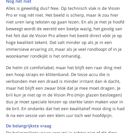
Nog nét niet
Alles is geweldig dus? Nee. Op technisch vlak is de Vision
Pro er nog nét niet. Het beeld is scherp, maar ik zou hier
niet uren lang teksten op gaan lezen. En als je met je hoofd
beweegt wordt de wereld een beetje wazig, het gevolg van
het feit dat de Vision Pro alleen het beeld direct vóór je op
hoge kwaliteit tekent. Dat valt minder op als je in een
immersieve ervaring zit, maar als je veel rondloopt of in je
woonkamer rondkijkt is het onhandig.
De helm zit comfortabel, maar het blijft een raar ding met
een hoop straps en klittenband. De losse accu die is
verbonden met een draad is minder irritant dan ik dacht,
maar het blijft een zwaar blok dat je mee moet dragen. Je
bril kun je niet op in de Vision Pro (mijn glazen besloegen)
dus je moet speciale lenzen op sterkte laten maken voor in
de bril. En ondanks dat het een kwalitatief mooi ding is had
ik na een sessie van een klein uur toch wel hoofdpijn.
De belangrijkste vraag
De belangrijkste vraag voor mij is echter niet of dit ding