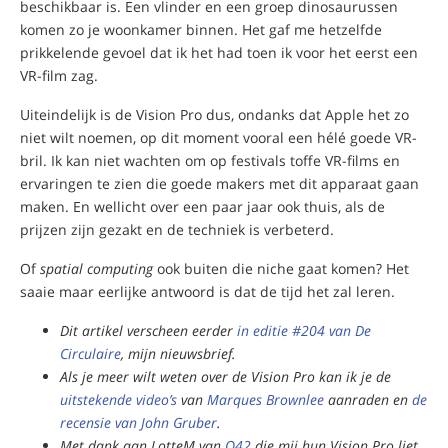
beschikbaar is. Een vlinder en een groep dinosaurussen
komen zo je woonkamer binnen. Het gaf me hetzelfde
prikkelende gevoel dat ik het had toen ik voor het eerst een
VR-film zag.
Uiteindelijk is de Vision Pro dus, ondanks dat Apple het zo
niet wilt noemen, op dit moment vooral een hélé goede VR-
bril. Ik kan niet wachten om op festivals toffe VR-films en
ervaringen te zien die goede makers met dit apparaat gaan
maken. En wellicht over een paar jaar ook thuis, als de
prijzen zijn gezakt en de techniek is verbeterd.
Of
spatial computing
ook buiten die niche gaat komen? Het
saaie maar eerlijke antwoord is dat de tijd het zal leren.
Dit artikel verscheen eerder
in editie #204 van De
Circulaire
, mijn nieuwsbrief.
Als je meer wilt weten over de Vision Pro kan ik je de
uitstekende
video’s
van
Marques
Brownlee
aanraden en
de
recensie van John Gruber
.
Met dank aan LotteM van
Q42
die mij hun Vision Pro liet