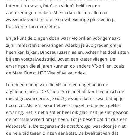
internet browsen, foto’s en video’s bekijken, en
aantekeningen maken. Alleen dan dus op allemaal
zwevende vensters die je op willekeurige plekken in je
huiskamer kan neerzetten.
En je kunt de dingen doen waar VR-brillen voor gemaakt
zijn: ‘immersieve’ ervaringen waarbij je 360 graden om je
heen kan kijken. Dinosaurussen aaien. Achter het doel zitten
bij een voetbalwedstrijd. Boven een krater vliegen. De
ervaringen die al jaren kunnen op andere VR-brillen, zoals
de Meta Quest, HTC Vive of Valve Index.
Ik heb een hoop van die VR-helmen opgehad in de
afgelopen jaren. De Vision Pro is met afstand technisch de
meest geavanceerde. Je
voelt
gewoon dat er kwaliteit op je
hoofd zit. Als je ‘m voor het eerst opzet heb je een gekke
ervaring. Het is net alsof er heel dik glas inzit: je ziet gewoon
de normale wereld om je heen. Tot je beseft dat dit dus een
videobeeld
is. De zogenaamde
passthrough
, waardoor je niet
de hele tijd tegen dingen aanbotst. De kwaliteit van dat