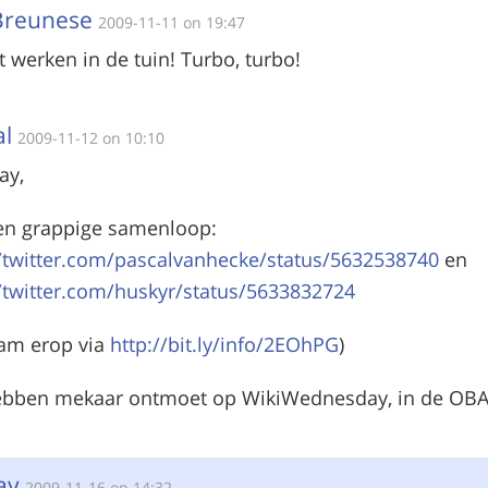
 Breunese
2009-11-11 on 19:47
t werken in de tuin! Turbo, turbo!
al
2009-11-12 on 10:10
ay,
en grappige samenloop:
//twitter.com/pascalvanhecke/status/5632538740
en
//twitter.com/huskyr/status/5633832724
wam erop via
http://bit.ly/info/2EOhPG
)
bben mekaar ontmoet op WikiWednesday, in de OBA 
ay
2009-11-16 on 14:32