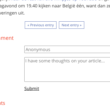
gavond om 19.40 kijken naar België één, want dan z
eringen uit.
« Previous entry
Next entry »
mment
Submit
ts