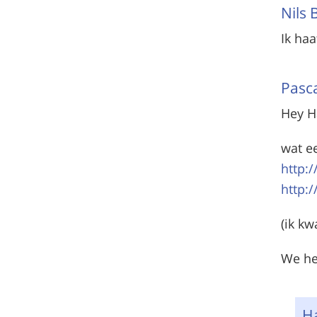
Nils
Ik haa
Pasc
Hey H
wat e
http:
http:
(ik k
We he
H