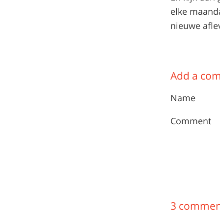
elke maanda
nieuwe aflev
Add a co
Name
Comment
3 commen