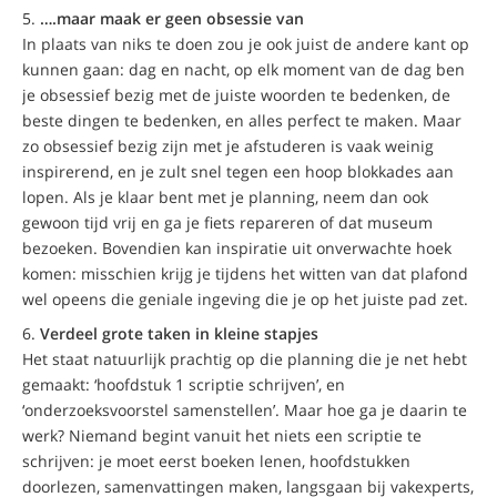
….maar maak er geen obsessie van
In plaats van niks te doen zou je ook juist de andere kant op
kunnen gaan: dag en nacht, op elk moment van de dag ben
je obsessief bezig met de juiste woorden te bedenken, de
beste dingen te bedenken, en alles perfect te maken. Maar
zo obsessief bezig zijn met je afstuderen is vaak weinig
inspirerend, en je zult snel tegen een hoop blokkades aan
lopen. Als je klaar bent met je planning, neem dan ook
gewoon tijd vrij en ga je fiets repareren of dat museum
bezoeken. Bovendien kan inspiratie uit onverwachte hoek
komen: misschien krijg je tijdens het witten van dat plafond
wel opeens die geniale ingeving die je op het juiste pad zet.
Verdeel grote taken in kleine stapjes
Het staat natuurlijk prachtig op die planning die je net hebt
gemaakt: ‘hoofdstuk 1 scriptie schrijven’, en
‘onderzoeksvoorstel samenstellen’. Maar hoe ga je daarin te
werk? Niemand begint vanuit het niets een scriptie te
schrijven: je moet eerst boeken lenen, hoofdstukken
doorlezen, samenvattingen maken, langsgaan bij vakexperts,