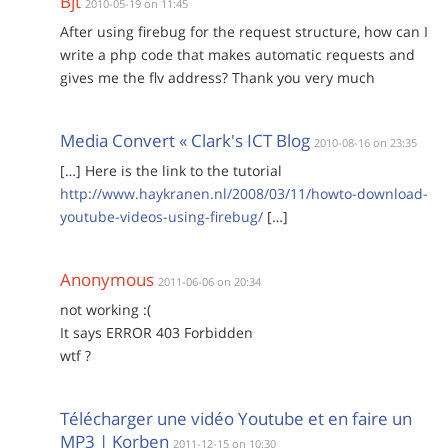
Bjt
2010-05-19 on 11:45
After using firebug for the request structure, how can I
write a php code that makes automatic requests and
gives me the flv address? Thank you very much
Media Convert « Clark's ICT Blog
2010-08-16 on 23:35
[…] Here is the link to the tutorial
http://www.haykranen.nl/2008/03/11/howto-download-
youtube-videos-using-firebug/
[…]
Anonymous
2011-06-06 on 20:34
not working :(
It says ERROR 403 Forbidden
wtf ?
Télécharger une vidéo Youtube et en faire un
MP3 | Korben
2011-12-15 on 10:30