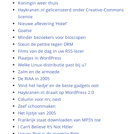
Koningin weer thuis
Haykranen.nl gelicenseerd onder Creative-Commons
licentie
Nieuwe aflevering ‘Hotel’
Goatse
Minder bezoekers voor bioscopen
Steun de petitie tegen DRM
Films van de dag in uw RSS-lezer
Plaatjes in WordPress
Welke Linux-distributie past bij u?
Zalm en de armoede
De RIAA in 2005
‘Vind het liedje’ en de beste gadgets ooit
Haykranen.nl draait op WordPress 2.0
Column voor nrc.next
Zeef schoonmaken
Het lijstje van 2005
Frankrijk staat downloaden van MP3’s toe
I Can’t Believe It’s Not Hitler
Jaques Brel is de grootste Belg