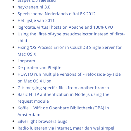
Stapes 0.5 released
haykranen.nl 3.0
Speelschema Nederlands elftal EK 2012
Het lijstje van 2011
logrotate, virtual hosts on Apache and 100% CPU
Using the :first-of-type pseudoselector instead of :first-
child
Fixing ‘OS Process Error’ in CouchDB Single Server for
Mac OS X
Loopcam
De piraten van Pfeijffer
HOWTO run multiple versions of Firefox side-by-side
on Mac OS X Lion
Git: merging specific files from another branch
Basic HTTP authentication in Node.js using the
request module
Koffie + Wifi: de Openbare Bibliotheek (OBA) in
Amsterdam
Silverlight browsers bugs
Radio luisteren via internet, maar dan wel simpel